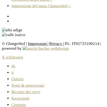
impressioni del maso Glangerhof >
© Glangerhof |
Impressum
|
Privacy
| P.I.: IT02725100214 |
powered by
X schliessen
de
it
Osteria
Feste & anniversari
Recinto dei cervi
Escursioni
Contatto